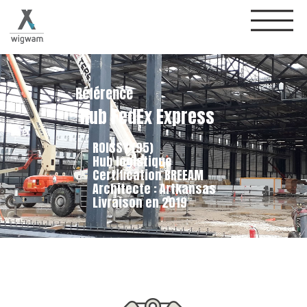
Référence
Hub FedEx Express
ROISSY (95)
Hub logistique
Certification BREEAM
Architecte : Artkansas
Livraison en 2019