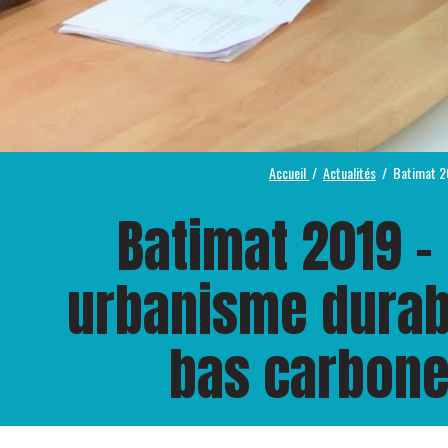
Accueil
Actualités
Batimat 2
Batimat 2019 –
urbanisme durab
bas carbon