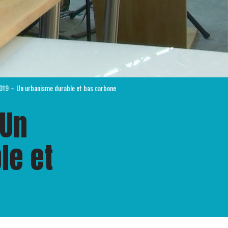
019 – Un urbanisme durable et bas carbone
 Un
le et
e